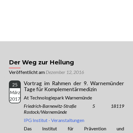
MENU
Univ. Prof. Dr. Raimund Jakesz
Sorge für Dich, auf dass für Dich gesorgt
wird!
Der Weg zur Heilung
Veröffentlicht am
Dezember 12, 2016
Vortrag im Rahmen der 9. Warnemünder
25
Tage für Komplementärmedizin
März
At Technologiepark Warnemünde
2017
Friedrich-Barnewitz-Straße 5 18119
Rostock/Warnemünde
IPG Institut - Veranstaltungen
Das Institut für Prävention und