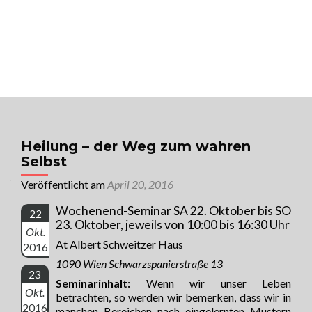
MENU
Univ. Prof. Dr. Raimund Jakesz
Sorge für Dich, auf dass für Dich gesorgt
wird!
Heilung – der Weg zum wahren
Selbst
Veröffentlicht am
April 20, 2016
Wochenend-Seminar SA 22. Oktober bis SO
22
23. Oktober, jeweils von 10:00 bis 16:30 Uhr
Okt.
At Albert Schweitzer Haus
2016
1090 Wien Schwarzspanierstraße 13
23
Seminarinhalt:
Wenn wir unser Leben
Okt.
betrachten, so werden wir bemerken, dass wir in
2016
manchen Bereichen nach eingelernten Mustern