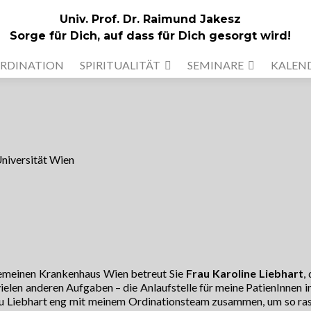
Univ. Prof. Dr. Raimund Jakesz
Sorge für Dich, auf dass für Dich gesorgt wird!
RDINATION
SPIRITUALITÄT
SEMINARE
KALEN
niversität Wien
emeinen Krankenhaus Wien betreut Sie
Frau Karoline Liebhart
,
vielen anderen Aufgaben – die Anlaufstelle für meine PatienInnen
rau Liebhart eng mit meinem Ordinationsteam zusammen, um so ra