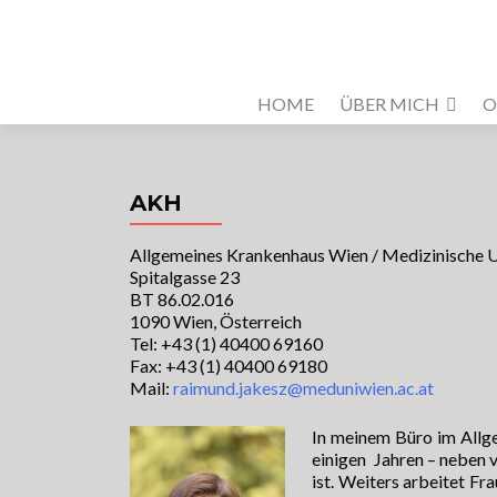
HOME
ÜBER MICH
O
AKH
Allgemeines Krankenhaus Wien / Medizinische U
Spitalgasse 23
BT 86.02.016
1090 Wien, Österreich
Tel: +43 (1) 40400 69160
Fax: +43 (1) 40400 69180
Mail:
raimund.jakesz@meduniwien.ac.at
In meinem Büro im Allg
einigen Jahren – neben 
ist. Weiters arbeitet F