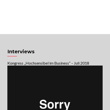
MENU
Univ. Prof. Dr. Raimund Jakesz
Sorge für Dich, auf dass für Dich gesorgt
wird!
Interviews
Kongress „Hochsensibel im Business“ – Juli 2018