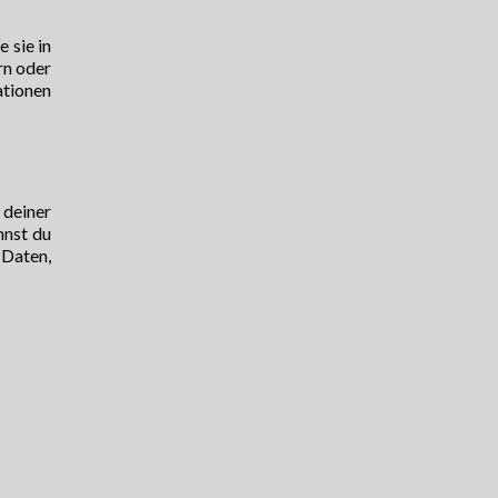
 sie in
rn oder
ationen
 deiner
nnst du
 Daten,