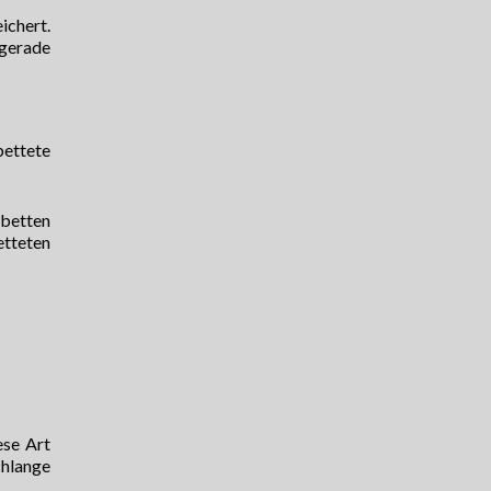
ichert.
 gerade
bettete
nbetten
etteten
ese Art
chlange