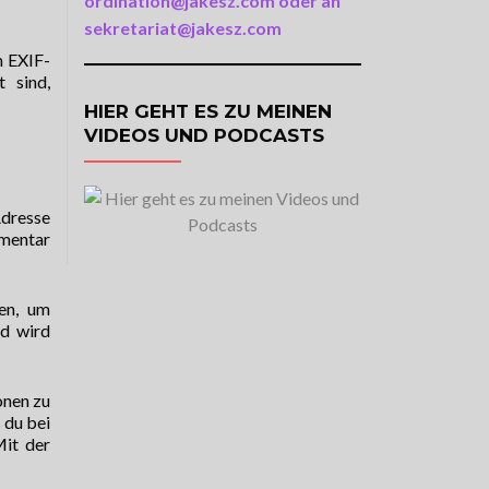
ordination@jakesz.com oder an
sekretariat@jakesz.com
m EXIF-
 sind,
HIER GEHT ES ZU MEINEN
VIDEOS UND PODCASTS
Adresse
mmentar
en, um
nd wird
onen zu
 du bei
Mit der