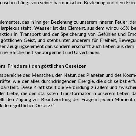
 Menschen hängt von seiner harmonischen Beziehung und dem Frie
elementes, das in inniger Beziehung zu unserem inneren
Feuer
, de
larplexus steht!
Wasser
ist das Element, aus dem wir zu 65% b
nktion in Transport und der Speicherung von Gefühlen und Em
göttlichen Geist, und steht unter anderem für Freiheit, Beweg
unser Zeugungselement dar, sondern erschafft auch Leben aus dem
innere Sicherheit, Geborgenheit und Urvertrauen.
rs, Friede mit den göttlichen Gesetzen
ensbereiche des Menschen, der Natur, des Planeten und des Kosm
äfte, wie der alles durchdringenden Energie, die sich selbst erfü
darstellt. Diese Kraft stellt die Verbindung zu allem und zwische
der Liebe, die den stärksten Transformator in unserem Leben dar
ellt den Zugang zur Beantwortung der Frage in jedem Moment 
ck dem göttlichen Gesetz?“