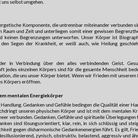
t uns selbst umgehen.
nergetische Komponente, die untrennbar miteinander verbunden si
n Raum und Zeit und unterliegen somit einer gewissen Begrenzthe
ind keinen Begrenzungen unterworfen. Unser Körper ist Biograp
den Segen der Krankheit, er weiß auch, wie Heilung geschie
er in Verbindung über den alles verbindenden Geist. Gesun
ft jedes einzelnen Körpers sind für die gesamte Menschheit bed
mation, die uns unser Körper bietet. Wenn wir Frieden mit unserem
s Körpers eröffnen.
 dem mentalen Energiekörper
 Handlung. Gedanken und Gefühle bedingen die Qualität einer Ha
chdringt unseren physischen Körper und ist mit dem mentalen Kr
er verbunden. Gedanken, Gefühle und spirituelle Überlegungen
en sind lösungsorientiert, klar, rein, in sich schlüssig und stei
chkeit gegen disharmonische Gedankenenergien führt. Es gilt, Fri
esillusionierend, zynisch, obstruktiv, belastend, aggressiv und ähn