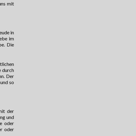
uns mit
eude in
iebe im
be. Die
tlichen
e durch
nn. Der
 und so
mit der
ung und
e oder
r oder