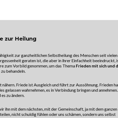
t wird!
OME
ÜBER MICH
ORDINATION
SPIRITUALITÄT
SE
e zur Heilung
ähigkeit zur ganzheitlichen Selbstheilung des Menschen seit vielen
rgessenheit geraten ist, die aber in ihrer Einfachheit beeindruckt, i
 Lehre zum Vorbild genommen, um das Thema
Frieden mit sich und 
h zu behandeln.
t nähern. Friede ist Ausgleich und führt zur Aussöhnung. Frieden ha
alles gelassen wahrnehmen, es in Verbindung bringen und annehmen.
 es zu ändern.
wir ihn mit dem nächsten, mit der Gemeinschaft, ja mit dem ganzen
eilen, nicht schuldig fühlen oder uns schämen, sondern uns selbst