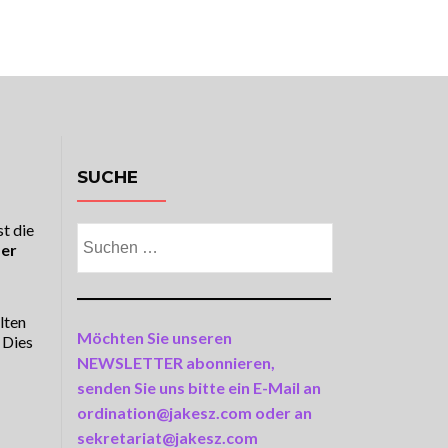
MINARE
KALENDER
MEDIEN
KONTAKT
SUCHE
st die
Suchen
der
nach:
lten
Möchten Sie unseren
 Dies
NEWSLETTER abonnieren,
senden Sie uns bitte ein E-Mail an
ordination@jakesz.com oder an
sekretariat@jakesz.com