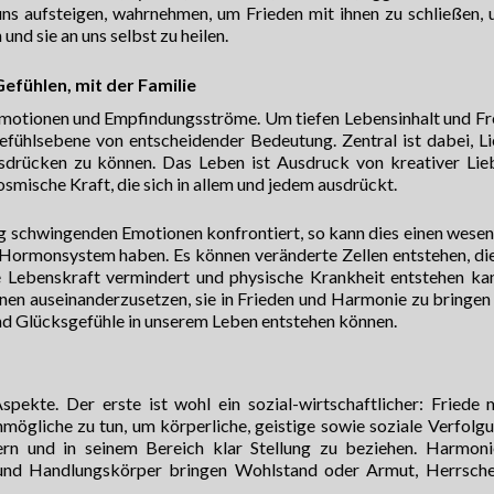
ns aufsteigen, wahrnehmen, um Frieden mit ihnen zu schließen, 
und sie an uns selbst zu heilen.
efühlen, mit der Familie
Emotionen und Empfindungsströme. Um tiefen Lebensinhalt und Fr
efühlsebene von entscheidender Bedeutung. Zentral ist dabei, L
drücken zu können. Das Leben ist Ausdruck von kreativer Lie
 kosmische Kraft, die sich in allem und jedem ausdrückt.
ig schwingenden Emotionen konfrontiert, so kann dies einen wesen
 Hormonsystem haben. Es können veränderte Zellen entstehen, di
e Lebenskraft vermindert und physische Krankheit entstehen ka
onen auseinanderzusetzen, sie in Frieden und Harmonie zu bringen
 und Glücksgefühle in unserem Leben entstehen können.
ekte. Der erste ist wohl ein sozial-wirtschaftlicher: Friede 
mögliche zu tun, um körperliche, geistige sowie soziale Verfolg
rn und in seinem Bereich klar Stellung zu beziehen. Harmoni
 und Handlungskörper bringen Wohlstand oder Armut, Herrsche