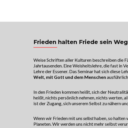
Univ. Prof. Dr. Raimund Jakesz
Sorge für Dich, auf dass für Dich gesorg
H
Frieden halten Friede sein Weg
Weise Schriften aller Kulturen beschreiben die F
Jahrtausenden. Eine Weisheitslehre, die fast in Ve
Lehre der Essener. Das Seminar hat sich diese
Welt, mit Gott und dem Menschen
ausführlic
In den Frieden kommen heißt, sich der Neutralitä
heißt, nichts persönlich nehmen, nichts werten, 
ist der Zugang, sich unserem Selbst zu nähern und
Wenn wir Frieden mit
uns selbst
haben, so halten 
Planeten. Wir werden uns nicht mehr selbst verurt