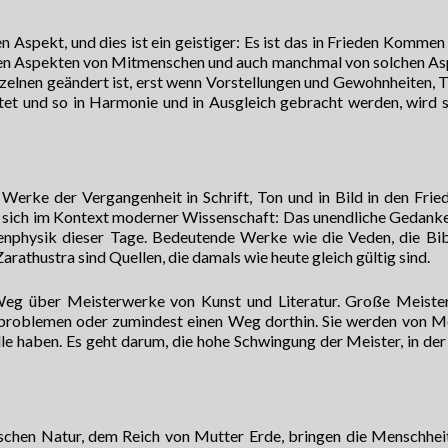
 Aspekt, und dies ist ein geistiger: Es ist das in Frieden Kommen
chen Aspekten von Mitmenschen und auch manchmal von solchen A
inzelnen geändert ist, erst wenn Vorstellungen und Gewohnheiten,
t und so in Harmonie und in Ausgleich gebracht werden, wird s
Werke der Vergangenheit in Schrift, Ton und in Bild in den Frie
t sich im Kontext moderner Wissenschaft: Das unendliche Gedan
tenphysik dieser Tage. Bedeutende Werke wie die Veden, die Bib
athustra sind Quellen, die damals wie heute gleich gültig sind.
 Weg über Meisterwerke von Kunst und Literatur. Große Meist
sproblemen oder zumindest einen Weg dorthin. Sie werden von M
e haben. Es geht darum, die hohe Schwingung der Meister, in der 
schen Natur, dem Reich von Mutter Erde, bringen die Menschheit