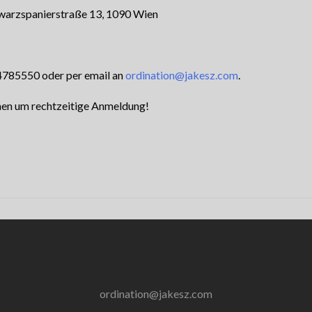
hwarzspanierstraße 13, 1090 Wien
/4785550 oder per email an
ordination@jakesz.com
.
uchen um rechtzeitige Anmeldung!
ordination@jakesz.com