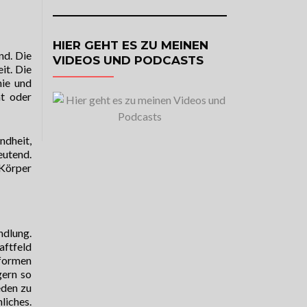
HIER GEHT ES ZU MEINEN
nd. Die
VIDEOS UND PODCASTS
it. Die
hie und
ht oder
dheit,
eutend.
 Körper
ndlung.
aftfeld
 formen
gern so
eden zu
liches.