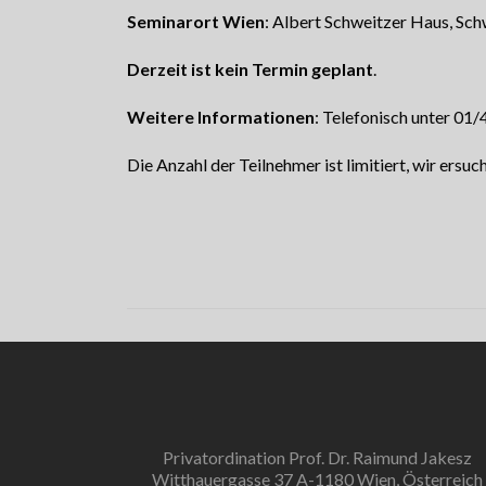
Seminarort Wien
: Albert Schweitzer Haus, Sc
Derzeit ist kein Termin geplant
.
Weitere Informationen
: Telefonisch unter 01
Die Anzahl der Teilnehmer ist limitiert, wir ers
Privatordination Prof. Dr. Raimund Jakesz
Witthauergasse 37 A-1180 Wien, Österreich