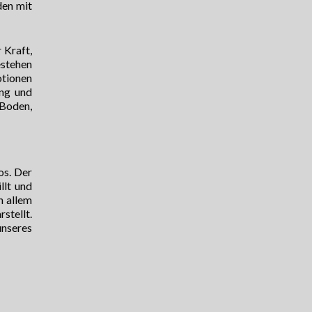
den mit
r Kraft,
estehen
otionen
ung und
 Boden,
os. Der
llt und
n allem
stellt.
unseres