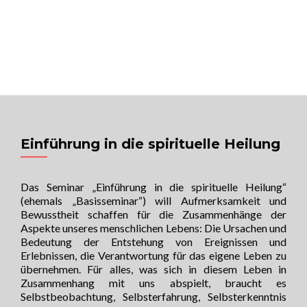
MENU
Univ. Prof. Dr. Raimund Jakesz
Sorge für Dich, auf dass für Dich gesorgt
wird!
Einführung in die spirituelle Heilung
Das Seminar „Einführung in die spirituelle Heilung“
(ehemals „Basisseminar“) will Aufmerksamkeit und
Bewusstheit schaffen für die Zusammenhänge der
Aspekte unseres menschlichen Lebens: Die Ursachen und
Bedeutung der Entstehung von Ereignissen und
Erlebnissen, die Verantwortung für das eigene Leben zu
übernehmen. Für alles, was sich in diesem Leben in
Zusammenhang mit uns abspielt, braucht es
Selbstbeobachtung, Selbsterfahrung, Selbsterkenntnis