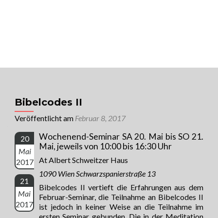
MENU
Univ. Prof. Dr. Raimund Jakesz
Sorge für Dich, auf dass für Dich gesorgt
wird!
Bibelcodes II
Veröffentlicht am
Februar 8, 2017
Wochenend-Seminar SA 20. Mai bis SO 21.
20
Mai, jeweils von 10:00 bis 16:30 Uhr
Mai
At Albert Schweitzer Haus
2017
1090 Wien Schwarzspanierstraße 13
21
Bibelcodes II vertieft die Erfahrungen aus dem
Mai
Februar-Seminar, die Teilnahme an Bibelcodes II
2017
ist jedoch in keiner Weise an die Teilnahme im
ersten Seminar gebunden. Die in der Meditation