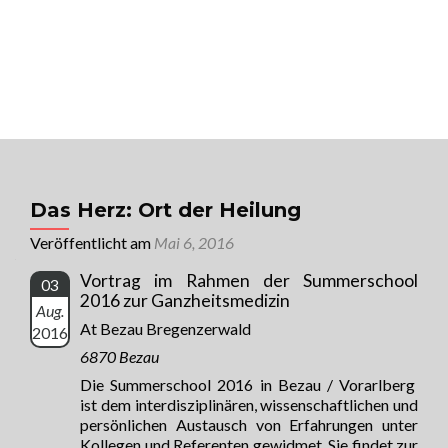
MENU
Univ. Prof. Dr. Raimund Jakesz
Sorge für Dich, auf dass für Dich gesorgt
wird!
Das Herz: Ort der Heilung
Veröffentlicht am
Mai 6, 2016
Vortrag im Rahmen der Summerschool
03
2016 zur Ganzheitsmedizin
Aug.
At Bezau Bregenzerwald
2016
6870 Bezau
Die Summerschool 2016 in Bezau / Vorarlberg
ist dem interdisziplinären, wissenschaftlichen und
persönlichen Austausch von Erfahrungen unter
Kollegen und Referenten gewidmet. Sie findet zur