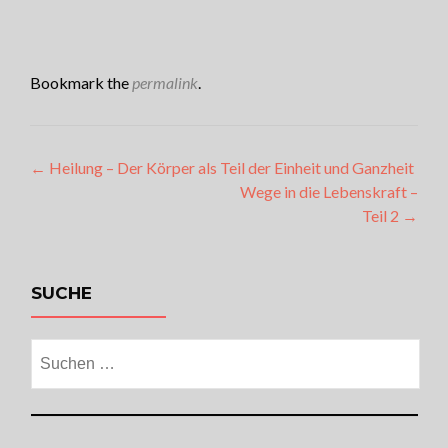
Bookmark the
permalink
.
Artikel-
←
Heilung – Der Körper als Teil der Einheit und Ganzheit
Wege in die Lebenskraft –
Navigation
Teil 2
→
SUCHE
Suchen
nach: