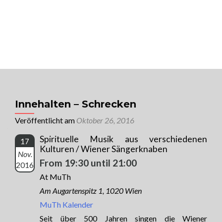
MENU
Univ. Prof. Dr. Raimund Jakesz
Sorge für Dich, auf dass für Dich gesorgt
wird!
Innehalten – Schrecken
Veröffentlicht am
Oktober 26, 2016
Spirituelle Musik aus verschiedenen
17
Kulturen / Wiener Sängerknaben
Nov.
From 19:30 until 21:00
2016
At MuTh
Am Augartenspitz 1, 1020 Wien
MuTh Kalender
Seit über 500 Jahren singen die Wiener