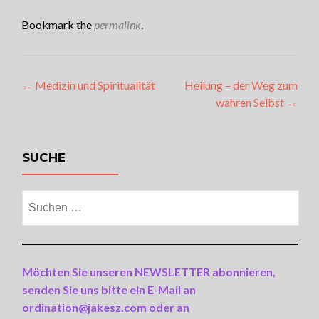
Bookmark the
permalink
.
Artikel-
←
Medizin und Spiritualität
Heilung – der Weg zum
wahren Selbst
→
Navigation
SUCHE
Suchen
nach:
Möchten Sie unseren NEWSLETTER abonnieren,
senden Sie uns bitte ein E-Mail an
ordination@jakesz.com oder an